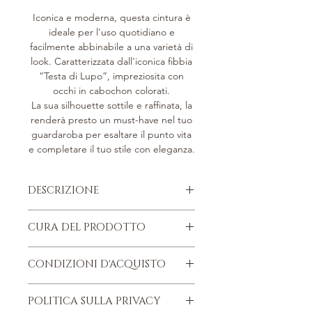
Iconica e moderna, questa cintura è
ideale per l'uso quotidiano e
facilmente abbinabile a una varietà di
look. Caratterizzata dall'iconica fibbia
“Testa di Lupo”, impreziosita con
occhi in cabochon colorati.
La sua silhouette sottile e raffinata, la
renderà presto un must-have nel tuo
guardaroba per esaltare il punto vita
e completare il tuo stile con eleganza.
DESCRIZIONE
Pelle di vitello martellata, concia
CURA DEL PRODOTTO
metal free.
Fodera in pelle di vitello.
Quattro consigli da ricordare, per
Parti metalliche argentate.
CONDIZIONI D'ACQUISTO
conservare nel tempo, il proprio
Fibbia con iconico design "Testa di
articolo di pelletteria “Bonino”.
lupo".
Trovi le nostre Condizioni d'acquisto
PROTEGGERLO
: Qualunque sia il tipo
POLITICA SULLA PRIVACY
Impeccabili cuciture che mettono
nella sezione Termini d'uso, in fondo