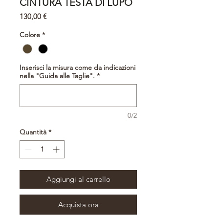
CINTURA TESTA DI LUPO
Prezzo
130,00 €
Colore
*
Inserisci la misura come da indicazioni
nella "Guida alle Taglie".
*
0/2
Quantità
*
Aggiungi al carrello
Acquista ora