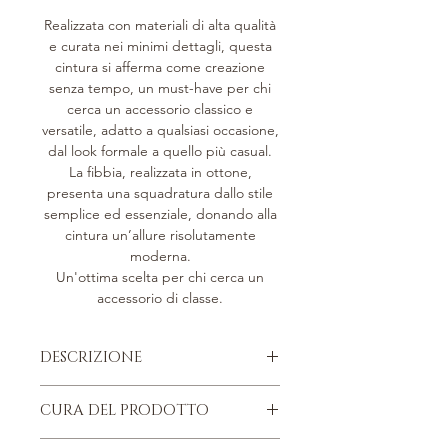
Realizzata con materiali di alta qualità
e curata nei minimi dettagli, questa
cintura si afferma come creazione
senza tempo, un must-have per chi
cerca un accessorio classico e
versatile, adatto a qualsiasi occasione,
dal look formale a quello più casual.
La fibbia, realizzata in ottone,
presenta una squadratura dallo stile
semplice ed essenziale, donando alla
cintura un’allure risolutamente
moderna.
Un'ottima scelta per chi cerca un
accessorio di classe.
DESCRIZIONE
Pelle di vitello martellata, concia
CURA DEL PRODOTTO
metal free.
Fodera in vitello liscio.