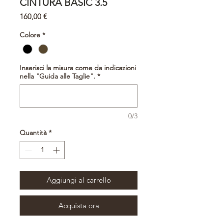
CINTURA BASIC 3.5
Prezzo
160,00 €
Colore
*
Inserisci la misura come da indicazioni
nella "Guida alle Taglie".
*
0/3
Quantità
*
Aggiungi al carrello
Acquista ora