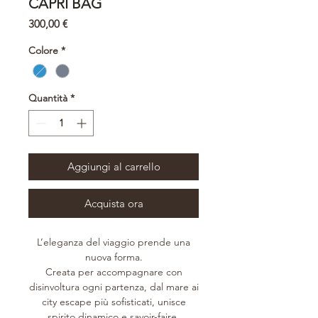
CAPRI BAG
Prezzo
300,00 €
Colore
*
Quantità
*
Aggiungi al carrello
Acquista ora
L’eleganza del viaggio prende una
nuova forma.
Creata per accompagnare con
disinvoltura ogni partenza, dal mare ai
city escape più sofisticati, unisce
spirito dinamico e savoir-faire.