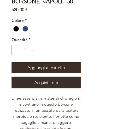
BORSONE NAPOLI - 50
Prezzo
520,00 €
Colore
*
Quantità
*
Aggiungi al carrello
Acquista ora
Linee essenziali e materiali di pregio si
incontrano in questo borsone
realizzato in un tessuto dalla texture
morbida e resistente. Perfetto come
bagaglio a mano, è leggero,
confortevole e curato in ogni