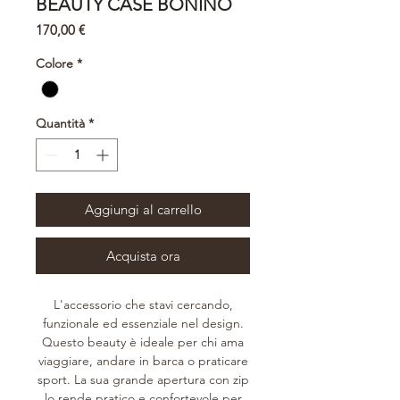
BEAUTY CASE BONINO
Prezzo
170,00 €
Colore
*
Quantità
*
Aggiungi al carrello
Acquista ora
L'accessorio che stavi cercando,
funzionale ed essenziale nel design.
Questo beauty è ideale per chi ama
viaggiare, andare in barca o praticare
sport. La sua grande apertura con zip
lo rende pratico e confortevole per