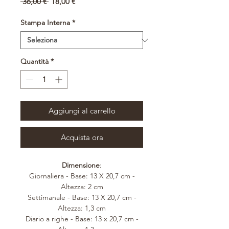
Prezzo
Prezzo
 36,00 € 
18,00 €
regolare
scontato
Stampa Interna
*
Quantità
*
Aggiungi al carrello
Acquista ora
Dimensione
:
Giornaliera - Base: 13 X 20,7 cm -
Altezza: 2 cm
Settimanale - Base: 13 X 20,7 cm -
Altezza: 1,3 cm
Diario a righe - Base: 13 x 20,7 cm -